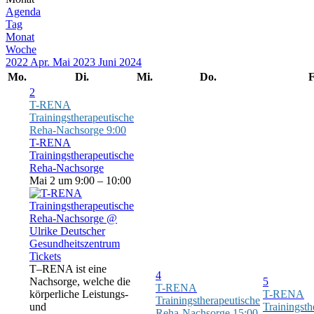
Agenda
Tag
Monat
Woche
2022
Apr.
Mai 2023
Juni
2024
Mo.
Di.
Mi.
Do.
F
2
T-RENA
Trainingstherapeutische
Reha-Nachsorge
9:00
T-RENA
Trainingstherapeutische
Reha-Nachsorge
Mai 2 um 9:00 – 10:00
Tickets
T–RENA ist eine
4
Nachsorge, welche die
5
T-RENA
körperliche Leistungs-
T-RENA
Trainingstherapeutische
und
Trainingsth
Reha-Nachsorge
15:00