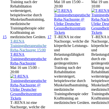
Training nach der
Mai 18 um 15:00 –
Mai 19 um 
Rehabilitation
20:00
10:00
weitersteigert,
beispielsweise durch
Muskelaufbautraining,
medizinische
Trainingstherapie oder
Krafttraining an
Tickets
Tickets
15
medizinischen Geräten.
17
T–RENA ist eine
T–RENA is
T-RENA
Nachsorge, welche die
Nachsorge,
Trainingstherapeutische
körperliche Leistungs-
körperliche
Reha-Nachsorge
15:00
und
und
T-RENA
Belastungsfähigkeit
Belastungsf
Trainingstherapeutische
durch ein
durch ein
Reha-Nachsorge
gerätegestütztes
gerätegestü
Mai 16 um 15:00 –
Training nach der
Training na
20:00
Rehabilitation
Rehabilitat
weitersteigert,
weitersteige
beispielsweise durch
beispielswe
Muskelaufbautraining,
Muskelaufb
medizinische
medizinisc
Trainingstherapie oder
Trainingsth
Tickets
Krafttraining an
Krafttraini
T–RENA ist eine
medizinischen Geräten.
medizinisc
Nachsorge, welche die