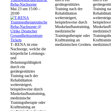
Reha-Nachsorge
gerätegestütztes
gerätegestü
Mai 23 um 15:00 –
Training nach der
Training na
20:00
Rehabilitation
Rehabilitat
weitersteigert,
weitersteige
beispielsweise durch
beispielswe
Muskelaufbautraining,
Muskelaufb
medizinische
medizinisc
Trainingstherapie oder
Trainingsth
Tickets
Krafttraining an
Krafttraini
T–RENA ist eine
medizinischen Geräten.
medizinisc
Nachsorge, welche die
körperliche Leistungs-
und
Belastungsfähigkeit
durch ein
gerätegestütztes
Training nach der
Rehabilitation
weitersteigert,
beispielsweise durch
Muskelaufbautraining,
medizinische
Trainingstherapie oder
Krafttraining an