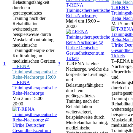
Belastungsfähigkeit
Reha-Nach
T-RENA
durch ein
T-RENA
Trainingstherapeutische
gerätegestütztes
Trainingsth
Reha-Nachsorge
Training nach der
Reha-Nach
Mai 4 um 15:00 –
Rehabilitation
Mai 5 um 9
20:00
weitersteigert,
beispielsweise durch
Muskelaufbautraining,
medizinische
Trainingstherapie oder
Krafttraining an
Tickets
Tickets
medizinischen Geräten.
T–RENA is
1
3
T–RENA ist eine
T-RENA
Nachsorge,
Nachsorge, welche die
Trainingstherapeutische
körperliche
körperliche Leistungs-
Reha-Nachsorge
15:00
und
und
T-RENA
Belastungsf
Belastungsfähigkeit
Trainingstherapeutische
durch ein
durch ein
Reha-Nachsorge
gerätegestü
gerätegestütztes
Mai 2 um 15:00 –
Training na
Training nach der
20:00
Rehabilitat
Rehabilitation
weitersteige
weitersteigert,
beispielswe
beispielsweise durch
Muskelaufb
Muskelaufbautraining,
medizinisc
medizinische
Trainingsth