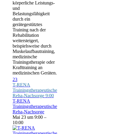
körperliche Leistungs-
und
Belastungsfähigkeit
durch ein
gerätegestütztes
Training nach der
Rehabilitation
weitersteigert,
beispielsweise durch
Muskelaufbautraining,
medizinische
Trainingstherapie oder
Krafttraining an
medizinischen Geräten.
23
T-RENA
Trainingstherapeutische
Reha-Nachsorge
9:00
T-RENA
Trainingstherapeutische
Reha-Nachsorge
Mai 23 um 9:00 –
10:00