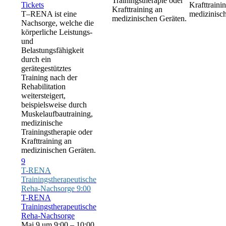
Trainingstherapie oder
Tickets
Krafttraini
Krafttraining an
T–RENA ist eine
medizinisc
medizinischen Geräten.
Nachsorge, welche die
körperliche Leistungs-
und
Belastungsfähigkeit
durch ein
gerätegestütztes
Training nach der
Rehabilitation
weitersteigert,
beispielsweise durch
Muskelaufbautraining,
medizinische
Trainingstherapie oder
Krafttraining an
medizinischen Geräten.
9
T-RENA
Trainingstherapeutische
Reha-Nachsorge
9:00
T-RENA
Trainingstherapeutische
Reha-Nachsorge
Mai 9 um 9:00 – 10:00