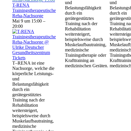
und
und
T-RENA
Belastungsfähigkeit
Belastungsf
Trainingstherapeutische
durch ein
durch ein
Reha-Nachsorge
gerätegestütztes
gerätegestü
Mai 9 um 15:00 –
Training nach der
Training na
20:00
Rehabilitation
Rehabilitat
weitersteigert,
weitersteige
beispielsweise durch
beispielswe
Muskelaufbautraining,
Muskelaufb
medizinische
medizinisc
Trainingstherapie oder
Trainingsth
Tickets
Krafttraining an
Krafttraini
T–RENA ist eine
medizinischen Geräten.
medizinisc
Nachsorge, welche die
körperliche Leistungs-
und
Belastungsfähigkeit
durch ein
gerätegestütztes
Training nach der
Rehabilitation
weitersteigert,
beispielsweise durch
Muskelaufbautraining,
medizinische