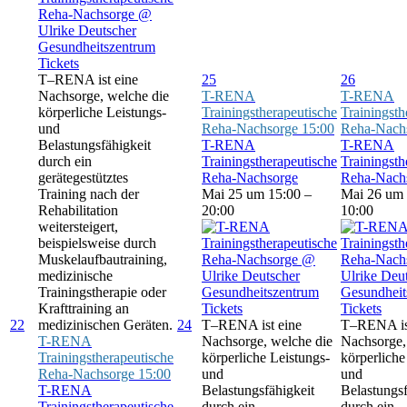
Tickets
T–RENA ist eine
25
26
Nachsorge, welche die
T-RENA
T-RENA
körperliche Leistungs-
Trainingstherapeutische
Trainingsth
und
Reha-Nachsorge
15:00
Reha-Nach
Belastungsfähigkeit
T-RENA
T-RENA
durch ein
Trainingstherapeutische
Trainingsth
gerätegestütztes
Reha-Nachsorge
Reha-Nach
Training nach der
Mai 25 um 15:00 –
Mai 26 um 
Rehabilitation
20:00
10:00
weitersteigert,
beispielsweise durch
Muskelaufbautraining,
medizinische
Trainingstherapie oder
Krafttraining an
Tickets
Tickets
22
medizinischen Geräten.
24
T–RENA ist eine
T–RENA is
T-RENA
Nachsorge, welche die
Nachsorge,
Trainingstherapeutische
körperliche Leistungs-
körperliche
Reha-Nachsorge
15:00
und
und
T-RENA
Belastungsfähigkeit
Belastungsf
Trainingstherapeutische
durch ein
durch ein