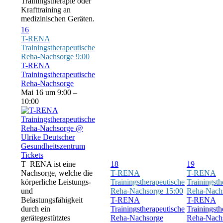
Trainingstherapie oder
Krafttraining an
medizinischen Geräten.
16
T-RENA
Trainingstherapeutische
Reha-Nachsorge
9:00
T-RENA
Trainingstherapeutische
Reha-Nachsorge
Mai 16 um 9:00 –
10:00
Tickets
T–RENA ist eine
18
19
Nachsorge, welche die
T-RENA
T-RENA
körperliche Leistungs-
Trainingstherapeutische
Trainingsth
und
Reha-Nachsorge
15:00
Reha-Nach
Belastungsfähigkeit
T-RENA
T-RENA
durch ein
Trainingstherapeutische
Trainingsth
gerätegestütztes
Reha-Nachsorge
Reha-Nach