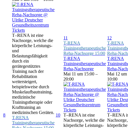
Tickets
T–RENA ist eine
11
12
Nachsorge, welche die
T-RENA
T-RENA
körperliche Leistungs-
Trainingstherapeutische
Trainingsth
und
Reha-Nachsorge
15:00
Reha-Nach
Belastungsfähigkeit
T-RENA
T-RENA
durch ein
Trainingstherapeutische
Trainingsth
gerätegestütztes
Reha-Nachsorge
Reha-Nach
Training nach der
Mai 11 um 15:00 –
Mai 12 um 
Rehabilitation
20:00
10:00
weitersteigert,
beispielsweise durch
Muskelaufbautraining,
medizinische
Trainingstherapie oder
Krafttraining an
Tickets
Tickets
medizinischen Geräten.
8
10
T–RENA ist eine
T–RENA is
T-RENA
Nachsorge, welche die
Nachsorge,
Trainingstherapeutische
körperliche Leistungs-
körperliche
Reha-Nachsorge
15:00