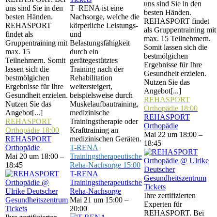
uns sind Sie in den
uns sind Sie in den
T–RENA ist eine
besten Händen.
besten Händen.
Nachsorge, welche die
REHASPORT findet
REHASPORT
körperliche Leistungs-
als Gruppentraining mit
findet als
und
max. 15 Teilnehmern.
Gruppentraining mit
Belastungsfähigkeit
Somit lassen sich die
max. 15
durch ein
bestmölgichen
Teilnehmern. Somit
gerätegestütztes
Ergebnisse für Ihre
lassen sich die
Training nach der
Gesundheit erzielen.
bestmölgichen
Rehabilitation
Nutzen Sie das
Ergebnisse für Ihre
weitersteigert,
Angebot[...]
Gesundheit erzielen.
beispielsweise durch
REHASPORT
Nutzen Sie das
Muskelaufbautraining,
Orthopädie
18:00
Angebot[...]
medizinische
REHASPORT
REHASPORT
Trainingstherapie oder
Orthopädie
Orthopädie
18:00
Krafttraining an
Mai 22 um 18:00 –
REHASPORT
medizinischen Geräten.
18:45
Orthopädie
T-RENA
Mai 20 um 18:00 –
Trainingstherapeutische
18:45
Reha-Nachsorge
15:00
T-RENA
Trainingstherapeutische
Tickets
Reha-Nachsorge
Ihre zertifizierten
Mai 21 um 15:00 –
Experten für
Tickets
20:00
REHASPORT. Bei