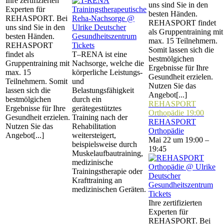
Ihre zertifizierten
uns sind Sie in den
Experten für
besten Händen.
REHASPORT. Bei
REHASPORT findet
uns sind Sie in den
als Gruppentraining mit
besten Händen.
max. 15 Teilnehmern.
REHASPORT
Tickets
Somit lassen sich die
findet als
T–RENA ist eine
bestmölgichen
Gruppentraining mit
Nachsorge, welche die
Ergebnisse für Ihre
max. 15
körperliche Leistungs-
Gesundheit erzielen.
Teilnehmern. Somit
und
Nutzen Sie das
lassen sich die
Belastungsfähigkeit
Angebot[...]
bestmölgichen
durch ein
REHASPORT
Ergebnisse für Ihre
gerätegestütztes
Orthopädie
19:00
Gesundheit erzielen.
Training nach der
REHASPORT
Nutzen Sie das
Rehabilitation
Orthopädie
Angebot[...]
weitersteigert,
Mai 22 um 19:00 –
beispielsweise durch
19:45
Muskelaufbautraining,
medizinische
Trainingstherapie oder
Krafttraining an
medizinischen Geräten.
Tickets
Ihre zertifizierten
Experten für
REHASPORT. Bei