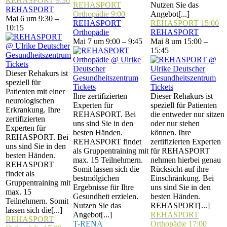
REHASPORT
9:30
REHASPORT
Nutzen Sie das
REHASPORT
Orthopädie
9:00
Angebot[...]
Mai 6 um 9:30 –
REHASPORT
REHASPORT
15:00
10:15
Orthopädie
REHASPORT
Mai 7 um 9:00 – 9:45
Mai 8 um 15:00 –
15:45
Tickets
Dieser Rehakurs ist
speziell für
Tickets
Tickets
Patienten mit einer
Ihre zertifizierten
Dieser Rehakurs ist
neurologischen
Experten für
speziell für Patienten
Erkrankung. Ihre
REHASPORT. Bei
die entweder nur sitzen
zertifizierten
uns sind Sie in den
oder nur stehen
Experten für
besten Händen.
können. Ihre
REHASPORT. Bei
REHASPORT findet
zertifizierten Experten
uns sind Sie in den
als Gruppentraining mit
für REHASPORT
besten Händen.
max. 15 Teilnehmern.
nehmen hierbei genau
REHASPORT
Somit lassen sich die
Rücksicht auf ihre
findet als
bestmölgichen
Einschränkung. Bei
Gruppentraining mit
Ergebnisse für Ihre
uns sind Sie in den
max. 15
Gesundheit erzielen.
besten Händen.
Teilnehmern. Somit
Nutzen Sie das
REHASPORT[...]
lassen sich die[...]
Angebot[...]
REHASPORT
REHASPORT
T-RENA
Orthopädie
17:00