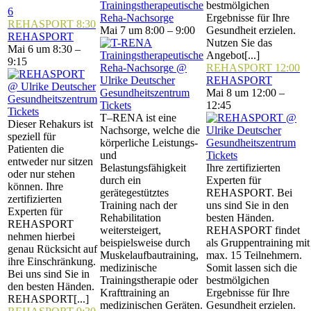
Trainingstherapeutische
bestmölgichen
6
Reha-Nachsorge
Ergebnisse für Ihre
REHASPORT
8:30
Mai 7 um 8:00 – 9:00
Gesundheit erzielen.
REHASPORT
Nutzen Sie das
Mai 6 um 8:30 –
Angebot[...]
9:15
REHASPORT
12:00
REHASPORT
Mai 8 um 12:00 –
Tickets
12:45
Tickets
T–RENA ist eine
Dieser Rehakurs ist
Nachsorge, welche die
speziell für
körperliche Leistungs-
Patienten die
und
Tickets
entweder nur sitzen
Belastungsfähigkeit
Ihre zertifizierten
oder nur stehen
durch ein
Experten für
können. Ihre
gerätegestütztes
REHASPORT. Bei
zertifizierten
Training nach der
uns sind Sie in den
Experten für
Rehabilitation
besten Händen.
REHASPORT
weitersteigert,
REHASPORT findet
nehmen hierbei
beispielsweise durch
als Gruppentraining mit
genau Rücksicht auf
Muskelaufbautraining,
max. 15 Teilnehmern.
ihre Einschränkung.
medizinische
Somit lassen sich die
Bei uns sind Sie in
Trainingstherapie oder
bestmölgichen
den besten Händen.
Krafttraining an
Ergebnisse für Ihre
REHASPORT[...]
medizinischen Geräten.
Gesundheit erzielen.