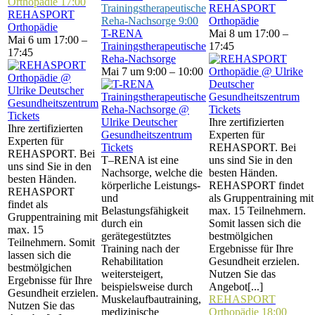
Orthopädie
17:00
Trainingstherapeutische
REHASPORT
REHASPORT
Reha-Nachsorge
9:00
Orthopädie
Orthopädie
T-RENA
Mai 8 um 17:00 –
Mai 6 um 17:00 –
Trainingstherapeutische
17:45
17:45
Reha-Nachsorge
Mai 7 um 9:00 – 10:00
Tickets
Tickets
Ihre zertifizierten
Ihre zertifizierten
Experten für
Experten für
Tickets
REHASPORT. Bei
REHASPORT. Bei
T–RENA ist eine
uns sind Sie in den
uns sind Sie in den
Nachsorge, welche die
besten Händen.
besten Händen.
körperliche Leistungs-
REHASPORT findet
REHASPORT
und
als Gruppentraining mit
findet als
Belastungsfähigkeit
max. 15 Teilnehmern.
Gruppentraining mit
durch ein
Somit lassen sich die
max. 15
gerätegestütztes
bestmölgichen
Teilnehmern. Somit
Training nach der
Ergebnisse für Ihre
lassen sich die
Rehabilitation
Gesundheit erzielen.
bestmölgichen
weitersteigert,
Nutzen Sie das
Ergebnisse für Ihre
beispielsweise durch
Angebot[...]
Gesundheit erzielen.
Muskelaufbautraining,
REHASPORT
Nutzen Sie das
medizinische
Orthopädie
18:00