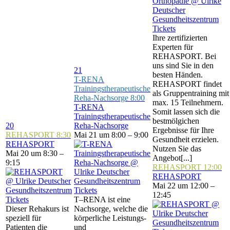
Tickets
Ihre zertifizierten
Experten für
REHASPORT. Bei
uns sind Sie in den
21
besten Händen.
T-RENA
REHASPORT findet
Trainingstherapeutische
als Gruppentraining mit
Reha-Nachsorge
8:00
max. 15 Teilnehmern.
T-RENA
Somit lassen sich die
Trainingstherapeutische
bestmölgichen
20
Reha-Nachsorge
Ergebnisse für Ihre
REHASPORT
8:30
Mai 21 um 8:00 – 9:00
Gesundheit erzielen.
REHASPORT
Nutzen Sie das
Mai 20 um 8:30 –
Angebot[...]
9:15
REHASPORT
12:00
REHASPORT
Mai 22 um 12:00 –
Tickets
12:45
Tickets
T–RENA ist eine
Dieser Rehakurs ist
Nachsorge, welche die
speziell für
körperliche Leistungs-
Patienten die
und