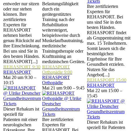
Tickets
entweder nur sitzen
Belastungsfähigkeit
Ihre zertifizierten
oder nur stehen
durch ein
Experten für
können. Ihre
gerätegestütztes
REHASPORT. Bei
zertifizierten
Training nach der
uns sind Sie in den
Experten für
Rehabilitation
besten Händen.
REHASPORT
weitersteigert,
REHASPORT findet
nehmen hierbei
beispielsweise durch
als Gruppentraining mit
genau Rücksicht auf
Muskelaufbautraining,
max. 15 Teilnehmern.
ihre Einschränkung.
medizinische
Somit lassen sich die
Bei uns sind Sie in
Trainingstherapie oder
bestmölgichen
den besten Händen.
Krafttraining an
Ergebnisse für Ihre
REHASPORT[...]
medizinischen Geräten.
Gesundheit erzielen.
REHASPORT
9:30
REHASPORT
Nutzen Sie das
REHASPORT
Orthopädie
9:00
Angebot[...]
Mai 20 um 9:30 –
REHASPORT
REHASPORT
15:00
10:15
Orthopädie
REHASPORT
Mai 21 um 9:00 – 9:45
Mai 22 um 15:00 –
15:45
Tickets
Dieser Rehakurs ist
speziell für
Tickets
Tickets
Patienten mit einer
Ihre zertifizierten
Dieser Rehakurs ist
neurologischen
Experten für
speziell für Patienten
Erkrankung. Ihre
REHASPORT. Bei