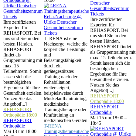
10:00
Tickets
Tickets
Ihre zertifizierten
Ihre zertifizierten
Experten für
Experten für
REHASPORT. Bei
REHASPORT. Bei
Tickets
uns sind Sie in den
uns sind Sie in den
T–RENA ist eine
besten Händen.
besten Händen.
Nachsorge, welche die
REHASPORT findet
REHASPORT
körperliche Leistungs-
als Gruppentraining mit
findet als
und
max. 15 Teilnehmern.
Gruppentraining mit
Belastungsfähigkeit
Somit lassen sich die
max. 15
durch ein
bestmölgichen
Teilnehmern. Somit
gerätegestütztes
Ergebnisse für Ihre
lassen sich die
Training nach der
Gesundheit erzielen.
bestmölgichen
Rehabilitation
Nutzen Sie das
Ergebnisse für Ihre
weitersteigert,
Angebot[...]
Gesundheit erzielen.
beispielsweise durch
REHASPORT
Nutzen Sie das
Muskelaufbautraining,
Orthopädie
18:00
Angebot[...]
medizinische
REHASPORT
REHASPORT
Trainingstherapie oder
Orthopädie
Orthopädie
18:00
Krafttraining an
Mai 15 um 18:00 –
REHASPORT
medizinischen Geräten.
18:45
Orthopädie
T-RENA
Mai 13 um 18:00 –
Trainingstherapeutische