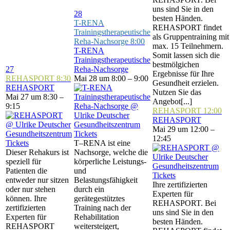
uns sind Sie in den
28
besten Händen.
T-RENA
REHASPORT findet
Trainingstherapeutische
als Gruppentraining mit
Reha-Nachsorge
8:00
max. 15 Teilnehmern.
T-RENA
Somit lassen sich die
Trainingstherapeutische
bestmölgichen
27
Reha-Nachsorge
Ergebnisse für Ihre
REHASPORT
8:30
Mai 28 um 8:00 – 9:00
Gesundheit erzielen.
REHASPORT
Nutzen Sie das
Mai 27 um 8:30 –
Angebot[...]
9:15
REHASPORT
12:00
REHASPORT
Mai 29 um 12:00 –
Tickets
12:45
Tickets
T–RENA ist eine
Dieser Rehakurs ist
Nachsorge, welche die
speziell für
körperliche Leistungs-
Patienten die
und
Tickets
entweder nur sitzen
Belastungsfähigkeit
Ihre zertifizierten
oder nur stehen
durch ein
Experten für
können. Ihre
gerätegestütztes
REHASPORT. Bei
zertifizierten
Training nach der
uns sind Sie in den
Experten für
Rehabilitation
besten Händen.
REHASPORT
weitersteigert,