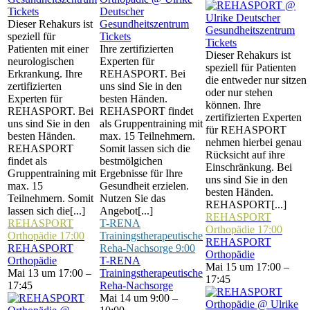
Tickets
Dieser Rehakurs ist
speziell für
Tickets
Tickets
Patienten mit einer
Ihre zertifizierten
Dieser Rehakurs ist
neurologischen
Experten für
speziell für Patienten
Erkrankung. Ihre
REHASPORT. Bei
die entweder nur sitzen
zertifizierten
uns sind Sie in den
oder nur stehen
Experten für
besten Händen.
können. Ihre
REHASPORT. Bei
REHASPORT findet
zertifizierten Experten
uns sind Sie in den
als Gruppentraining mit
für REHASPORT
besten Händen.
max. 15 Teilnehmern.
nehmen hierbei genau
REHASPORT
Somit lassen sich die
Rücksicht auf ihre
findet als
bestmölgichen
Einschränkung. Bei
Gruppentraining mit
Ergebnisse für Ihre
uns sind Sie in den
max. 15
Gesundheit erzielen.
besten Händen.
Teilnehmern. Somit
Nutzen Sie das
REHASPORT[...]
lassen sich die[...]
Angebot[...]
REHASPORT
REHASPORT
T-RENA
Orthopädie
17:00
Orthopädie
17:00
Trainingstherapeutische
REHASPORT
REHASPORT
Reha-Nachsorge
9:00
Orthopädie
Orthopädie
T-RENA
Mai 15 um 17:00 –
Mai 13 um 17:00 –
Trainingstherapeutische
17:45
17:45
Reha-Nachsorge
Mai 14 um 9:00 –