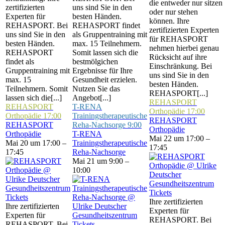
die entweder nur sitzen
zertifizierten
uns sind Sie in den
oder nur stehen
Experten für
besten Händen.
können. Ihre
REHASPORT. Bei
REHASPORT findet
zertifizierten Experten
uns sind Sie in den
als Gruppentraining mit
für REHASPORT
besten Händen.
max. 15 Teilnehmern.
nehmen hierbei genau
REHASPORT
Somit lassen sich die
Rücksicht auf ihre
findet als
bestmölgichen
Einschränkung. Bei
Gruppentraining mit
Ergebnisse für Ihre
uns sind Sie in den
max. 15
Gesundheit erzielen.
besten Händen.
Teilnehmern. Somit
Nutzen Sie das
REHASPORT[...]
lassen sich die[...]
Angebot[...]
REHASPORT
REHASPORT
T-RENA
Orthopädie
17:00
Orthopädie
17:00
Trainingstherapeutische
REHASPORT
REHASPORT
Reha-Nachsorge
9:00
Orthopädie
Orthopädie
T-RENA
Mai 22 um 17:00 –
Mai 20 um 17:00 –
Trainingstherapeutische
17:45
17:45
Reha-Nachsorge
Mai 21 um 9:00 –
10:00
Tickets
Tickets
Ihre zertifizierten
Ihre zertifizierten
Experten für
Experten für
REHASPORT. Bei
REHASPORT. Bei
Tickets