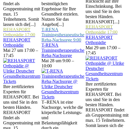
Rücksicht auf ihre
findet als
bestmölgichen
Einschränkung. Bei
Gruppentraining mit
Ergebnisse für Ihre
uns sind Sie in den
max. 15
Gesundheit erzielen.
besten Händen.
Teilnehmern. Somit
Nutzen Sie das
REHASPORT[...]
lassen sich die[...]
Angebot[...]
REHASPORT
REHASPORT
T-RENA
Orthopädie
17:00
Orthopädie
17:00
Trainingstherapeutische
REHASPORT
REHASPORT
Reha-Nachsorge
9:00
Orthopädie
Orthopädie
T-RENA
Mai 29 um 17:00 –
Mai 27 um 17:00 –
Trainingstherapeutische
17:45
17:45
Reha-Nachsorge
Mai 28 um 9:00 –
10:00
Tickets
Tickets
Ihre zertifizierten
Ihre zertifizierten
Experten für
Experten für
REHASPORT. Bei
REHASPORT. Bei
Tickets
uns sind Sie in den
uns sind Sie in den
T–RENA ist eine
besten Händen.
besten Händen.
Nachsorge, welche die
REHASPORT findet
REHASPORT
körperliche Leistungs-
als Gruppentraining mit
findet als
und
max. 15 Teilnehmern.
Gruppentraining mit
Belastungsfähigkeit
Somit lassen sich die
max. 15
durch ein