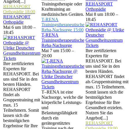
Angebot[...]
Trainingstherapie oder
REHASPORT
REHASPORT
Krafttraining an
Orthopädie
Orthopädie
18:00
medizinischen Geräten.
Mai 8 um 18:00 –
REHASPORT
T-RENA
18:45
Orthopädie
Trainingstherapeutische
Mai 6 um 18:00 –
Reha-Nachsorge
15:00
18:45
T-RENA
Trainingstherapeutische
Reha-Nachsorge
Tickets
Mai 7 um 15:00 –
Ihre zertifizierten
20:00
Experten für
Tickets
REHASPORT. Bei
Ihre zertifizierten
uns sind Sie in den
Experten für
besten Händen.
REHASPORT. Bei
REHASPORT findet
uns sind Sie in den
als Gruppentraining mit
besten Händen.
Tickets
max. 15 Teilnehmern.
REHASPORT
T–RENA ist eine
Somit lassen sich die
findet als
Nachsorge, welche die
bestmölgichen
Gruppentraining mit
körperliche Leistungs-
Ergebnisse für Ihre
max. 15
und
Gesundheit erzielen.
Teilnehmern. Somit
Belastungsfähigkeit
Nutzen Sie das
lassen sich die
durch ein
Angebot[...]
bestmölgichen
gerätegestütztes
REHASPORT
Ergebnisse für Ihre
Training nach der
Orthopädie
19:00