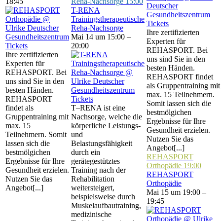
18:45
Reha-Nachsorge
15:00
T-RENA
Trainingstherapeutische
Tickets
Reha-Nachsorge
Ihre zertifizierten
Mai 14 um 15:00 –
Experten für
Tickets
20:00
REHASPORT. Bei
Ihre zertifizierten
uns sind Sie in den
Experten für
besten Händen.
REHASPORT. Bei
REHASPORT findet
uns sind Sie in den
als Gruppentraining mit
besten Händen.
max. 15 Teilnehmern.
REHASPORT
Tickets
Somit lassen sich die
findet als
T–RENA ist eine
bestmölgichen
Gruppentraining mit
Nachsorge, welche die
Ergebnisse für Ihre
max. 15
körperliche Leistungs-
Gesundheit erzielen.
Teilnehmern. Somit
und
Nutzen Sie das
lassen sich die
Belastungsfähigkeit
Angebot[...]
bestmölgichen
durch ein
REHASPORT
Ergebnisse für Ihre
gerätegestütztes
Orthopädie
19:00
Gesundheit erzielen.
Training nach der
REHASPORT
Nutzen Sie das
Rehabilitation
Orthopädie
Angebot[...]
weitersteigert,
Mai 15 um 19:00 –
beispielsweise durch
19:45
Muskelaufbautraining,
medizinische