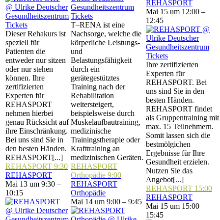
REHASPORT
Mai 15 um 12:00 –
Tickets
12:45
Tickets
T–RENA ist eine
Dieser Rehakurs ist
Nachsorge, welche die
speziell für
körperliche Leistungs-
Patienten die
und
Tickets
entweder nur sitzen
Belastungsfähigkeit
Ihre zertifizierten
oder nur stehen
durch ein
Experten für
können. Ihre
gerätegestütztes
REHASPORT. Bei
zertifizierten
Training nach der
uns sind Sie in den
Experten für
Rehabilitation
besten Händen.
REHASPORT
weitersteigert,
REHASPORT findet
nehmen hierbei
beispielsweise durch
als Gruppentraining mit
genau Rücksicht auf
Muskelaufbautraining,
max. 15 Teilnehmern.
ihre Einschränkung.
medizinische
Somit lassen sich die
Bei uns sind Sie in
Trainingstherapie oder
bestmölgichen
den besten Händen.
Krafttraining an
Ergebnisse für Ihre
REHASPORT[...]
medizinischen Geräten.
Gesundheit erzielen.
REHASPORT
9:30
REHASPORT
Nutzen Sie das
REHASPORT
Orthopädie
9:00
Angebot[...]
Mai 13 um 9:30 –
REHASPORT
REHASPORT
15:00
10:15
Orthopädie
REHASPORT
Mai 14 um 9:00 – 9:45
Mai 15 um 15:00 –
15:45