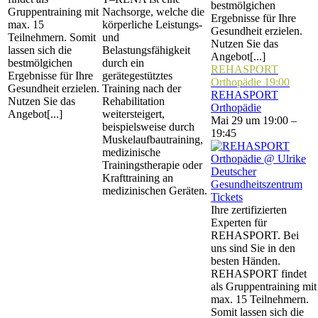
bestmölgichen
Gruppentraining mit
Nachsorge, welche die
Ergebnisse für Ihre
max. 15
körperliche Leistungs-
Gesundheit erzielen.
Teilnehmern. Somit
und
Nutzen Sie das
lassen sich die
Belastungsfähigkeit
Angebot[...]
bestmölgichen
durch ein
REHASPORT
Ergebnisse für Ihre
gerätegestütztes
Orthopädie
19:00
Gesundheit erzielen.
Training nach der
REHASPORT
Nutzen Sie das
Rehabilitation
Orthopädie
Angebot[...]
weitersteigert,
Mai 29 um 19:00 –
beispielsweise durch
19:45
Muskelaufbautraining,
medizinische
Trainingstherapie oder
Krafttraining an
medizinischen Geräten.
Tickets
Ihre zertifizierten
Experten für
REHASPORT. Bei
uns sind Sie in den
besten Händen.
REHASPORT findet
als Gruppentraining mit
max. 15 Teilnehmern.
Somit lassen sich die