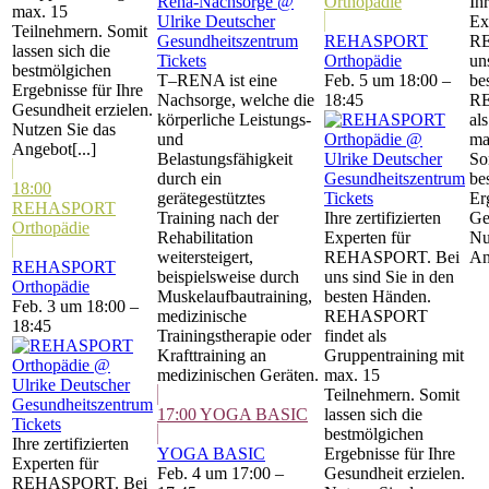
Orthopädie
Ihr
max. 15
Ex
Teilnehmern. Somit
REHASPORT
RE
lassen sich die
Tickets
Orthopädie
un
bestmölgichen
T–RENA ist eine
Feb. 5 um 18:00 –
be
Ergebnisse für Ihre
Nachsorge, welche die
18:45
RE
Gesundheit erzielen.
körperliche Leistungs-
al
Nutzen Sie das
und
ma
Angebot[...]
Belastungsfähigkeit
So
durch ein
be
18:00
gerätegestütztes
Tickets
Er
REHASPORT
Training nach der
Ihre zertifizierten
Ge
Orthopädie
Rehabilitation
Experten für
Nu
weitersteigert,
REHASPORT. Bei
An
REHASPORT
beispielsweise durch
uns sind Sie in den
Orthopädie
Muskelaufbautraining,
besten Händen.
Feb. 3 um 18:00 –
medizinische
REHASPORT
18:45
Trainingstherapie oder
findet als
Krafttraining an
Gruppentraining mit
medizinischen Geräten.
max. 15
Teilnehmern. Somit
17:00
YOGA BASIC
lassen sich die
Tickets
bestmölgichen
Ihre zertifizierten
YOGA BASIC
Ergebnisse für Ihre
Experten für
Feb. 4 um 17:00 –
Gesundheit erzielen.
REHASPORT. Bei