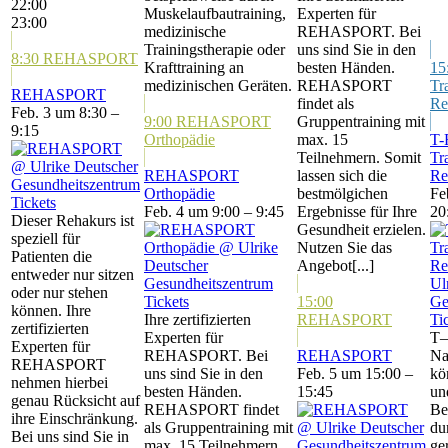
22:00
Muskelaufbautraining,
Experten für
23:00
medizinische
REHASPORT. Bei
Trainingstherapie oder
uns sind Sie in den
8:30
REHASPORT
Krafttraining an
besten Händen.
15
medizinischen Geräten.
REHASPORT
Tr
REHASPORT
findet als
Re
Feb. 3 um 8:30 –
9:00
REHASPORT
Gruppentraining mit
9:15
Orthopädie
max. 15
T
Teilnehmern. Somit
Tr
REHASPORT
lassen sich die
Re
Orthopädie
bestmölgichen
Fe
Tickets
Feb. 4 um 9:00 – 9:45
Ergebnisse für Ihre
20
Dieser Rehakurs ist
Gesundheit erzielen.
speziell für
Nutzen Sie das
Patienten die
Angebot[...]
entweder nur sitzen
oder nur stehen
Tickets
15:00
können. Ihre
Ihre zertifizierten
REHASPORT
Ti
zertifizierten
Experten für
T–
Experten für
REHASPORT. Bei
REHASPORT
Na
REHASPORT
uns sind Sie in den
Feb. 5 um 15:00 –
kö
nehmen hierbei
besten Händen.
15:45
un
genau Rücksicht auf
REHASPORT findet
Be
ihre Einschränkung.
als Gruppentraining mit
du
Bei uns sind Sie in
max. 15 Teilnehmern.
ge