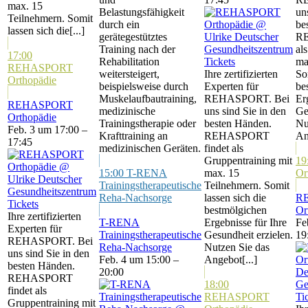
max. 15
Belastungsfähigkeit
un
Teilnehmern. Somit
durch ein
be
lassen sich die[...]
gerätegestütztes
RE
Training nach der
al
17:00
Rehabilitation
Tickets
ma
REHASPORT
weitersteigert,
Ihre zertifizierten
So
Orthopädie
beispielsweise durch
Experten für
be
Muskelaufbautraining,
REHASPORT. Bei
Er
REHASPORT
medizinische
uns sind Sie in den
Ge
Orthopädie
Trainingstherapie oder
besten Händen.
Nu
Feb. 3 um 17:00 –
Krafttraining an
REHASPORT
An
17:45
medizinischen Geräten.
findet als
Gruppentraining mit
19
15:00
T-RENA
max. 15
Or
Trainingstherapeutische
Teilnehmern. Somit
Reha-Nachsorge
lassen sich die
R
Tickets
bestmölgichen
Or
Ihre zertifizierten
T-RENA
Ergebnisse für Ihre
Fe
Experten für
Trainingstherapeutische
Gesundheit erzielen.
19
REHASPORT. Bei
Reha-Nachsorge
Nutzen Sie das
uns sind Sie in den
Feb. 4 um 15:00 –
Angebot[...]
besten Händen.
20:00
REHASPORT
18:00
findet als
REHASPORT
Ti
Gruppentraining mit