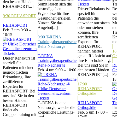
den besten Händen.
Somit lassen sich die
Tickets
Tr
REHASPORT[...]
bestmölgichen
Dieser Rehakurs ist
Re
Ergebnisse für Ihre
speziell für
wei
9:30
REHASPORT
Gesundheit erzielen.
Patienten die
be
Nutzen Sie das
entweder nur sitzen
Mu
REHASPORT
Angebot[...]
oder nur stehen
me
Feb. 3 um 9:30 –
können. Ihre
Tr
10:15
9:00
T-RENA
zertifizierten
Kr
Trainingstherapeutische
Experten für
me
Reha-Nachsorge
REHASPORT
nehmen hierbei
18
Tickets
T-RENA
genau Rücksicht auf
Or
Dieser Rehakurs ist
Trainingstherapeutische
ihre Einschränkung.
speziell für
Reha-Nachsorge
Bei uns sind Sie in
R
Patienten mit einer
Feb. 4 um 9:00 – 10:00
den besten Händen.
Or
neurologischen
REHASPORT[...]
Fe
Erkrankung. Ihre
18
zertifizierten
17:00
Experten für
REHASPORT
REHASPORT. Bei
Orthopädie
uns sind Sie in den
Tickets
besten Händen.
T–RENA ist eine
REHASPORT
Ti
REHASPORT
Nachsorge, welche die
Orthopädie
Ihr
findet als
körperliche Leistungs-
Feb. 5 um 17:00 –
Ex
Gruppentraining mit
und
17:45
RE