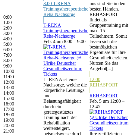
8:00
T-RENA
uns sind Sie in den
Trainingstherapeutische
besten Händen.
Reha-Nachsorge
REHASPORT
0:00
findet als
1:00
T-RENA
Gruppentraining mit
2:00
Trainingstherapeutische
max. 15
3:00
Reha-Nachsorge
Teilnehmern. Somit
4:00
Feb. 4 um 8:00 – 9:00
lassen sich die
5:00
bestmölgichen
6:00
Ergebnisse für Ihre
7:00
Gesundheit erzielen.
8:00
Nutzen Sie das
9:00
Angebot[...]
10:00
Tickets
11:00
T–RENA ist eine
12:00
12:00
Nachsorge, welche die
REHASPORT
13:00
körperliche Leistungs-
14:00
und
REHASPORT
15:00
Belastungsfähigkeit
Feb. 5 um 12:00 –
16:00
durch ein
12:45
17:00
gerätegestütztes
18:00
Training nach der
19:00
Rehabilitation
20:00
weitersteigert,
Tickets
21:00
beispielsweise durch
Ihre zertifizierten