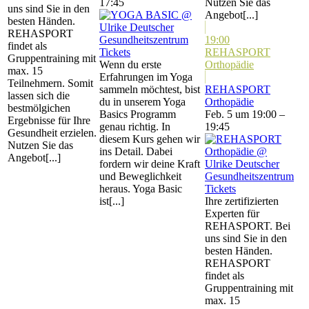
17:45
Nutzen Sie das
uns sind Sie in den
Angebot[...]
besten Händen.
REHASPORT
19:00
findet als
Tickets
REHASPORT
Gruppentraining mit
Wenn du erste
Orthopädie
max. 15
Erfahrungen im Yoga
Teilnehmern. Somit
sammeln möchtest, bist
REHASPORT
lassen sich die
du in unserem Yoga
Orthopädie
bestmölgichen
Basics Programm
Feb. 5 um 19:00 –
Ergebnisse für Ihre
genau richtig. In
19:45
Gesundheit erzielen.
diesem Kurs gehen wir
Nutzen Sie das
ins Detail. Dabei
Angebot[...]
fordern wir deine Kraft
und Beweglichkeit
heraus. Yoga Basic
Tickets
ist[...]
Ihre zertifizierten
Experten für
REHASPORT. Bei
uns sind Sie in den
besten Händen.
REHASPORT
findet als
Gruppentraining mit
max. 15