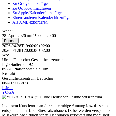
Zu Google hinzufügen
Zu Outlook hinzufügen
Zu Apple-Kalender hinzufügen
Einem anderen Kalender hinzufügen
Als XML exportieren
Wann:
28. April 2026 um 19:00 – 20:00
Repeats
2026-04-28T19:00:00+02:00
2026-04-28T20:00:00+02:00
Wo:
Ulrike Deutscher Gesundheitszentrum
Ingolstädter Str. 92
85276 Pfaffenhofen a.d. Ilm
Kontakt:
Gesundheitszentrum Deutscher
08441/9088873
E-Mail
YOGA
In diesem Kurs lernt man durch die ruhige Atmung loszulassen, zu
entspannen um dabei Stress abzubauen. Dabei werden verspannte
Muskelgruppen durch sanfte Dehnungen gelockert und mobilsiert.